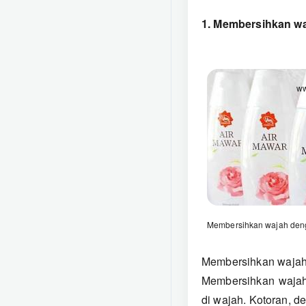
1. Membersihkan w
Terbuka di jendela baru
Membersihkan wajah den
Terbuka
Membersihkan wajah 
di
Membersihkan wajah
jendela
di wajah. Kotoran, 