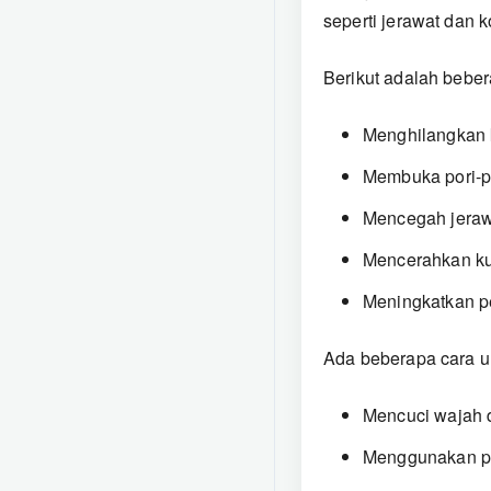
baru
seperti jerawat dan 
Berikut adalah bebe
Menghilangkan 
Membuka pori-p
Mencegah jera
Mencerahkan kul
Meningkatkan p
Ada beberapa cara u
Mencuci wajah 
Menggunakan pem