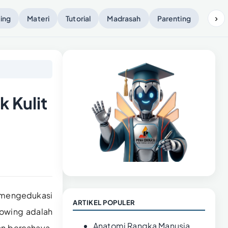
›
ing
Materi
Tutorial
Madrasah
Parenting
 Kulit
mengedukasi
ARTIKEL POPULER
lowing adalah
Anatomi Rangka Manusia
an bercahaya.