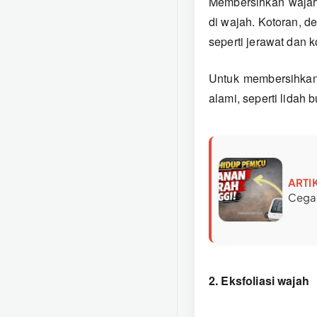
Membersihkan wajah
di wajah. Kotoran, 
seperti jerawat dan 
Untuk membersihkan
alami, seperti lidah 
ARTI
Cegah
2. Eksfoliasi wajah