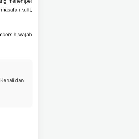
yang menempel
masalah kulit,
mbersih wajah
Kenali dan