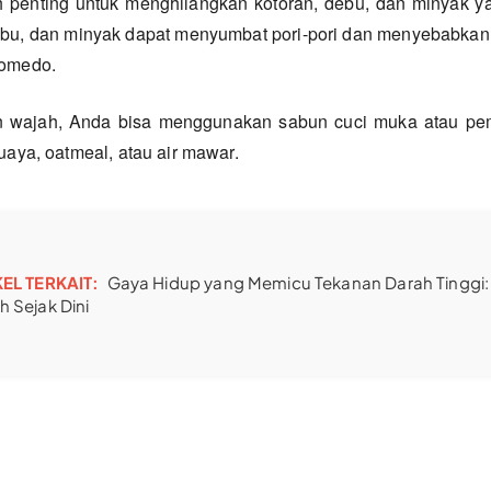
 penting untuk menghilangkan kotoran, debu, dan minyak 
debu, dan minyak dapat menyumbat pori-pori dan menyebabkan 
komedo.
 wajah, Anda bisa menggunakan sabun cuci muka atau pe
buaya, oatmeal, atau air mawar.
KEL TERKAIT:
Gaya Hidup yang Memicu Tekanan Darah Tinggi: 
 Sejak Dini