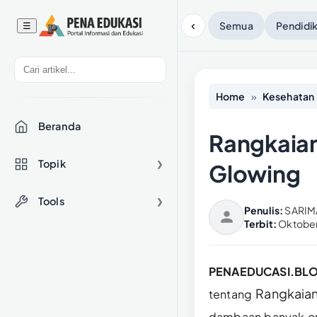
‹
Semua
Pendidi
☰
Home
»
Kesehatan
Beranda
Rangkaian
Topik
Glowing
❯
Tools
❯
Penulis:
SARIM
Terbit:
Oktober
PENAEDUCASI.BL
Rangkaian
tentang
dambaan banyak ora