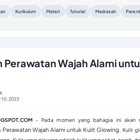
kan
Kurikulum
Materi
Tutorial
Madrasah
Parent
 Perawatan Wajah Alami untuk
A
 10, 2023
OGSPOT.COM
- Pada momen yang bahagia ini akan 
 Perawatan Wajah Alami untuk Kulit Glowing.
Kulit g
ng. Kulit yang glowing adalah kulit yang sehat, cerah, d