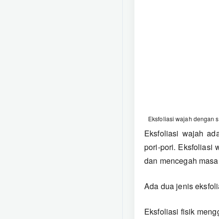
Terbuka di jendela baru
Eksfoliasi wajah dengan s
Eksfoliasi wajah ad
pori-pori. Eksfolias
dan mencegah masalah
Ada dua jenis eksfolia
Eksfoliasi fisik meng