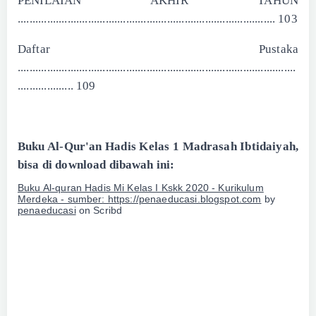
PENILAIAN AKHIR TAHUN
........................................................................................ 103
Daftar Pustaka
...............................................................................................
................... 109
Buku Al-Qur'an Hadis Kelas 1 Madrasah Ibtidaiyah,
bisa di download dibawah ini:
Buku Al-quran Hadis Mi Kelas I Kskk 2020 - Kurikulum
Merdeka - sumber: https://penaeducasi.blogspot.com
by
penaeducasi
on Scribd