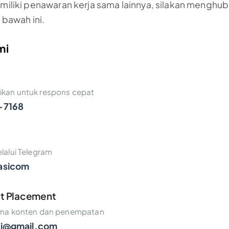
emiliki penawaran kerja sama lainnya, silakan menghu
 bawah ini.
mi
kan untuk respons cepat
-7168
lalui Telegram
asicom
nt Placement
ama konten dan penempatan
i@gmail.com