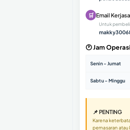
🛒
Email Kerjas
Untuk pembeli
makky3006
🕐 Jam Operas
Senin - Jumat
Sabtu - Minggu
📌 PENTING
Karena keterbat
pemasaran atau k