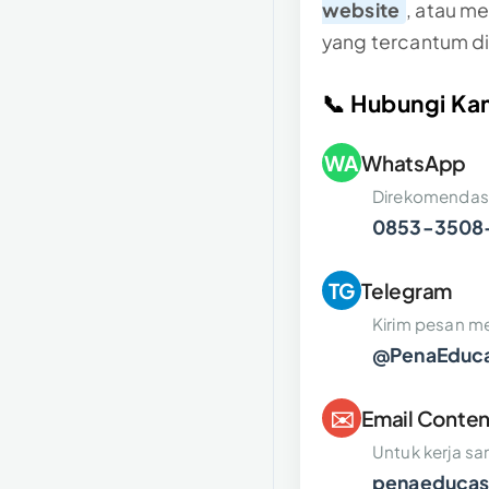
website
, atau m
yang tercantum di
📞 Hubungi Ka
WA
WhatsApp
Direkomendasi
0853-3508
TG
Telegram
Kirim pesan me
@PenaEduc
✉️
Email Conte
Untuk kerja s
penaeducas