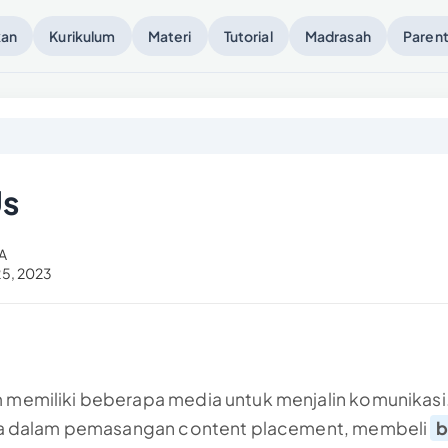
kan
Kurikulum
Materi
Tutorial
Madrasah
Parent
Us
A
25, 2023
memiliki beberapa media untuk menjalin komunikasi.
ma dalam pemasangan content placement, membeli
b