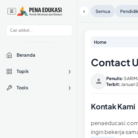
‹
Semua
Pendidi
☰
Home
Beranda
Contact 
Topik
❯
Penulis:
SARIM
Terbit:
Januari 
Tools
❯
Kontak Kami
penaeducasi.com 
ingin bekerja sa