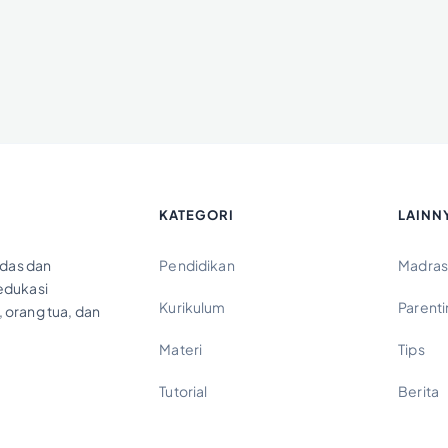
KATEGORI
LAINN
das dan
Pendidikan
Madras
 edukasi
Kurikulum
Parent
 orang tua, dan
Materi
Tips
Tutorial
Berita